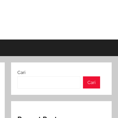
Cari
Cari