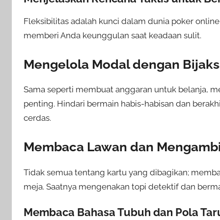
Fleksibilitas adalah kunci dalam dunia poker online
memberi Anda keunggulan saat keadaan sulit.
Mengelola Modal dengan Bijak
Sama seperti membuat anggaran untuk belanja, m
penting. Hindari bermain habis-habisan dan bera
cerdas.
Membaca Lawan dan Mengambi
Tidak semua tentang kartu yang dibagikan; memba
meja. Saatnya mengenakan topi detektif dan berm
Membaca Bahasa Tubuh dan Pola Tar