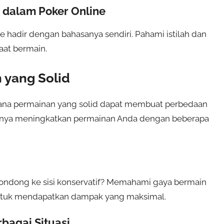
 dalam Poker Online
ne hadir dengan bahasanya sendiri. Pahami istilah dan
aat bermain.
 yang Solid
ncana permainan yang solid dapat membuat perbedaan
aatnya meningkatkan permainan Anda dengan beberapa
condong ke sisi konservatif? Memahami gaya bermain
ntuk mendapatkan dampak yang maksimal.
bagai Situasi