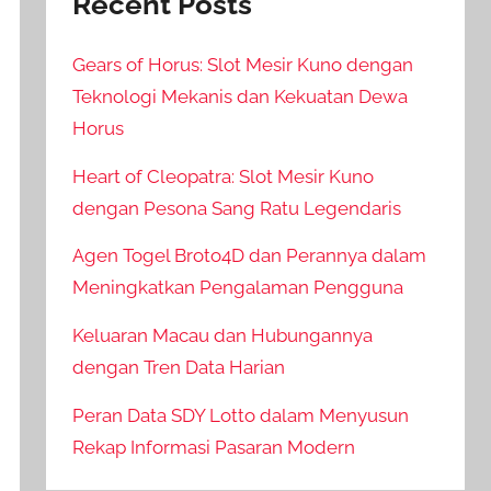
Recent Posts
Gears of Horus: Slot Mesir Kuno dengan
Teknologi Mekanis dan Kekuatan Dewa
Horus
Heart of Cleopatra: Slot Mesir Kuno
dengan Pesona Sang Ratu Legendaris
Agen Togel Broto4D dan Perannya dalam
Meningkatkan Pengalaman Pengguna
Keluaran Macau dan Hubungannya
dengan Tren Data Harian
Peran Data SDY Lotto dalam Menyusun
Rekap Informasi Pasaran Modern