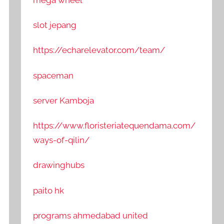
slot jepang
https://echarelevator.com/team/
spaceman
server Kamboja
https://www.floristeriatequendama.com/
ways-of-qilin/
drawinghubs
paito hk
programs ahmedabad united