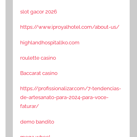
slot gacor 2026
https://www.iproyalhotel.com/about-us/
highlandhospitallko.com
roulette casino
Baccarat casino
https://profissionalizar.com/7-tendencias-
de-artesanato-para-2024-para-voce-
faturar/
demo bandito
mega wheel