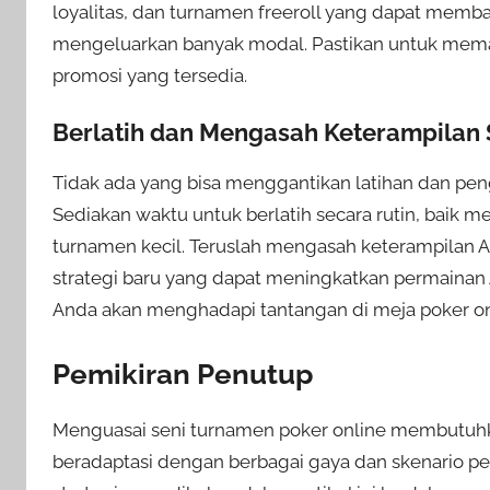
loyalitas, dan turnamen freeroll yang dapat memb
mengeluarkan banyak modal. Pastikan untuk mema
promosi yang tersedia.
Berlatih dan Mengasah Keterampilan 
Tidak ada yang bisa menggantikan latihan dan pe
Sediakan waktu untuk berlatih secara rutin, baik 
turnamen kecil. Teruslah mengasah keterampilan An
strategi baru yang dapat meningkatkan permainan A
Anda akan menghadapi tantangan di meja poker on
Pemikiran Penutup
Menguasai seni turnamen poker online membutuhka
beradaptasi dengan berbagai gaya dan skenario