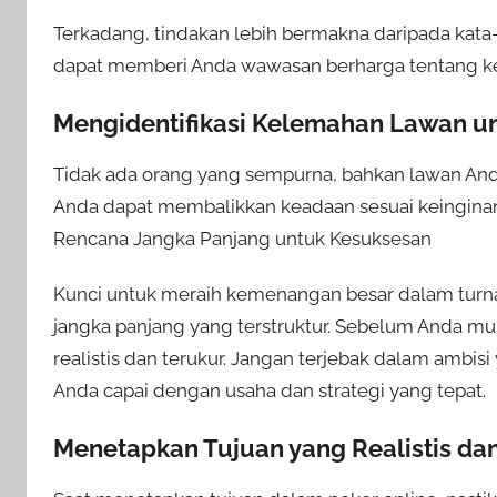
Terkadang, tindakan lebih bermakna daripada kata
dapat memberi Anda wawasan berharga tentang ke
Mengidentifikasi Kelemahan Lawan u
Tidak ada orang yang sempurna, bahkan lawan An
Anda dapat membalikkan keadaan sesuai keingi
Rencana Jangka Panjang untuk Kesuksesan
Kunci untuk meraih kemenangan besar dalam turn
jangka panjang yang terstruktur. Sebelum Anda mu
realistis dan terukur. Jangan terjebak dalam ambisi
Anda capai dengan usaha dan strategi yang tepat.
Menetapkan Tujuan yang Realistis da