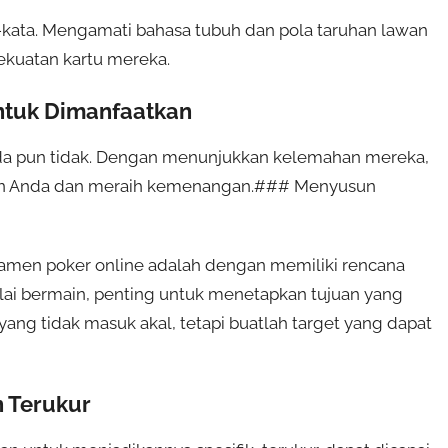
-kata. Mengamati bahasa tubuh dan pola taruhan lawan
kuatan kartu mereka.
ntuk Dimanfaatkan
da pun tidak. Dengan menunjukkan kelemahan mereka,
nan Anda dan meraih kemenangan.### Menyusun
amen poker online adalah dengan memiliki rencana
lai bermain, penting untuk menetapkan tujuan yang
 yang tidak masuk akal, tetapi buatlah target yang dapat
n Terukur