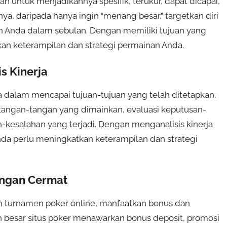
n untuk menjadikannya spesifik, terukur, dapat dicapai,
a, daripada hanya ingin “menang besar,” targetkan diri
Anda dalam sebulan. Dengan memiliki tujuan yang
an keterampilan dan strategi permainan Anda.
s Kinerja
 dalam mencapai tujuan-tujuan yang telah ditetapkan.
au tangan-tangan yang dimainkan, evaluasi keputusan-
n-kesalahan yang terjadi. Dengan menganalisis kinerja
nda perlu meningkatkan keterampilan dan strategi
ngan Cermat
 turnamen poker online, manfaatkan bonus dan
an besar situs poker menawarkan bonus deposit, promosi