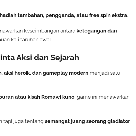
hadiah tambahan, pengganda, atau free spin ekstra
.
 menawarkan keseimbangan antara
ketegangan dan
uan kali taruhan awal.
inta Aksi dan Sejarah
h, aksi heroik, dan gameplay modern
menjadi satu
puran atau kisah Romawi kuno
, game ini menawarkan
 tapi juga tentang
semangat juang seorang gladiator