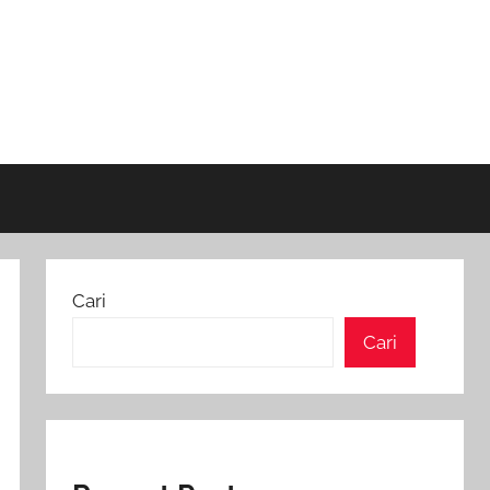
Cari
Cari