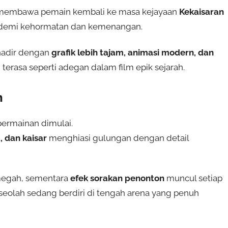
membawa pemain kembali ke masa kejayaan
Kekaisaran
na demi kehormatan dan kemenangan.
i hadir dengan
grafik lebih tajam, animasi modern, dan
erasa seperti adegan dalam film epik sejarah.
h
permainan dimulai.
, dan kaisar
menghiasi gulungan dengan detail
megah, sementara
efek sorakan penonton
muncul setiap
eolah sedang berdiri di tengah arena yang penuh