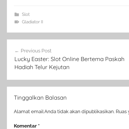
Slot
Gladiator II
Navigasi
Previous Post
pos
Lucky Easter: Slot Online Bertema Paskah
Hadiah Telur Kejutan
Tinggalkan Balasan
Alamat email Anda tidak akan dipublikasikan.
Ruas 
Komentar
*