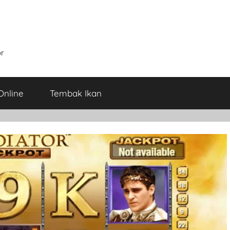
r
Online
Tembak Ikan