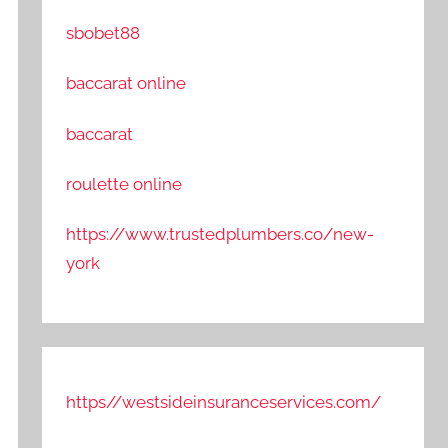
sbobet88
baccarat online
baccarat
roulette online
https://www.trustedplumbers.co/new-
york
https//westsideinsuranceservices.com/