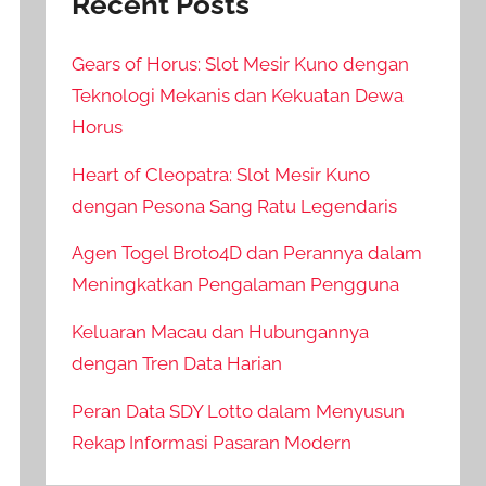
Recent Posts
Gears of Horus: Slot Mesir Kuno dengan
Teknologi Mekanis dan Kekuatan Dewa
Horus
Heart of Cleopatra: Slot Mesir Kuno
dengan Pesona Sang Ratu Legendaris
Agen Togel Broto4D dan Perannya dalam
Meningkatkan Pengalaman Pengguna
Keluaran Macau dan Hubungannya
dengan Tren Data Harian
Peran Data SDY Lotto dalam Menyusun
Rekap Informasi Pasaran Modern