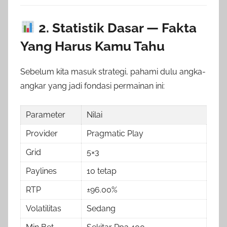
2. Statistik Dasar — Fakta
Yang Harus Kamu Tahu
Sebelum kita masuk strategi, pahami dulu angka-
angkar yang jadi fondasi permainan ini:
Parameter
Nilai
Provider
Pragmatic Play
Grid
5×3
Paylines
10 tetap
RTP
±96.00%
Volatilitas
Sedang