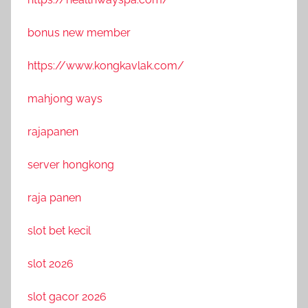
bonus new member
https://www.kongkavlak.com/
mahjong ways
rajapanen
server hongkong
raja panen
slot bet kecil
slot 2026
slot gacor 2026