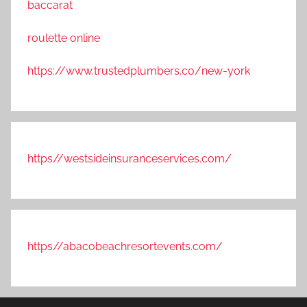
baccarat
roulette online
https://www.trustedplumbers.co/new-york
https//westsideinsuranceservices.com/
https//abacobeachresortevents.com/