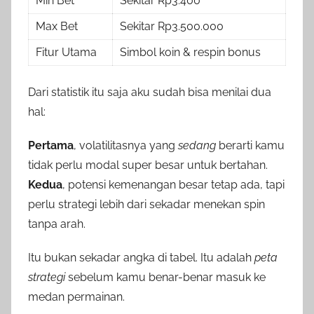
Min Bet
Sekitar Rp3.400
Max Bet
Sekitar Rp3.500.000
Fitur Utama
Simbol koin & respin bonus
Dari statistik itu saja aku sudah bisa menilai dua
hal:
Pertama
, volatilitasnya yang
sedang
berarti kamu
tidak perlu modal super besar untuk bertahan.
Kedua
, potensi kemenangan besar tetap ada, tapi
perlu strategi lebih dari sekadar menekan spin
tanpa arah.
Itu bukan sekadar angka di tabel. Itu adalah
peta
strategi
sebelum kamu benar-benar masuk ke
medan permainan.