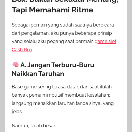
Tapi Memahami Ritme
Sebagai pemain yang sudah saatnya berbicara
dari pengalaman, aku punya beberapa prinsip
yang selalu aku pegang saat bermain
game slot
Cash Box
:
A. Jangan Terburu-Buru
Naikkan Taruhan
Base game sering terasa datar, dan saat itulah
banyak pemain impulsif membuat kesalahan:
langsung menaikkan taruhan tanpa sinyal yang
jelas.
Namun, salah besar.