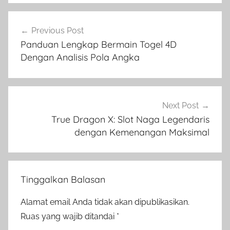
Navigasi
Previous Post
pos
Panduan Lengkap Bermain Togel 4D
Dengan Analisis Pola Angka
Next Post
True Dragon X: Slot Naga Legendaris
dengan Kemenangan Maksimal
Tinggalkan Balasan
Alamat email Anda tidak akan dipublikasikan.
Ruas yang wajib ditandai
*