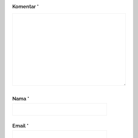
Komentar
*
Nama
*
Email
*