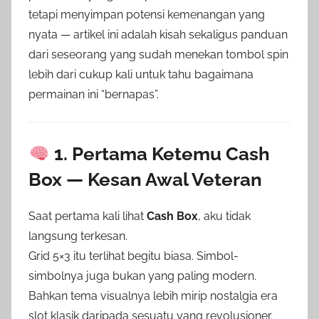
tetapi menyimpan potensi kemenangan yang
nyata — artikel ini adalah kisah sekaligus panduan
dari seseorang yang sudah menekan tombol spin
lebih dari cukup kali untuk tahu bagaimana
permainan ini “bernapas”.
1. Pertama Ketemu Cash
Box — Kesan Awal Veteran
Saat pertama kali lihat
Cash Box
, aku tidak
langsung terkesan.
Grid 5×3 itu terlihat begitu biasa. Simbol-
simbolnya juga bukan yang paling modern.
Bahkan tema visualnya lebih mirip nostalgia era
slot klasik daripada sesuatu yang revolusioner.