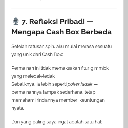
7. Refleksi Pribadi —
Mengapa Cash Box Berbeda
Setelah ratusan spin, aku mulai merasa sesuatu
yang unik dari Cash Box:
Permainan ini tidak memaksakan fitur gimmick
yang meledak-ledak.
Sebaliknya, ia lebih seperti
poker klasik
—
permainannya tampak sederhana, tetapi
memahami rinciannya memberi keuntungan
nyata.
Dan yang paling saya ingat adalah satu hal: