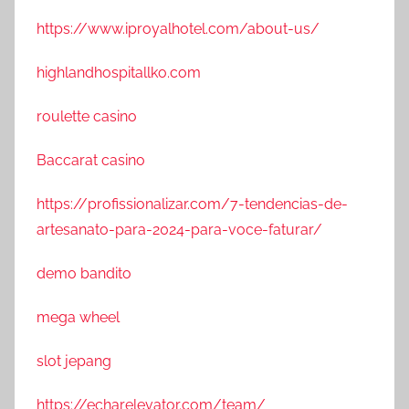
https://www.iproyalhotel.com/about-us/
highlandhospitallko.com
roulette casino
Baccarat casino
https://profissionalizar.com/7-tendencias-de-
artesanato-para-2024-para-voce-faturar/
demo bandito
mega wheel
slot jepang
https://echarelevator.com/team/