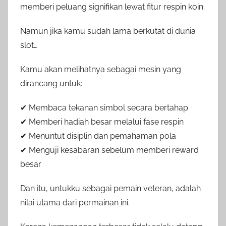
memberi peluang signifikan lewat fitur respin koin.
Namun jika kamu sudah lama berkutat di dunia
slot…
Kamu akan melihatnya sebagai mesin yang
dirancang untuk:
✔ Membaca tekanan simbol secara bertahap
✔ Memberi hadiah besar melalui fase respin
✔ Menuntut disiplin dan pemahaman pola
✔ Menguji kesabaran sebelum memberi reward
besar
Dan itu, untukku sebagai pemain veteran, adalah
nilai utama dari permainan ini.