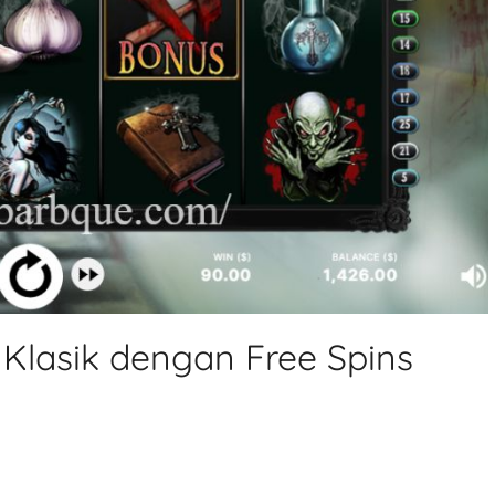
 Klasik dengan Free Spins