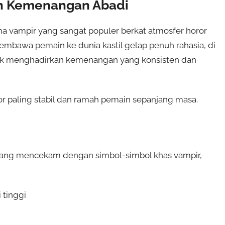
n Kemenangan Abadi
ma vampir yang sangat populer berkat atmosfer horor
membawa pemain ke dunia kastil gelap penuh rahasia, di
uk menghadirkan kemenangan yang konsisten dan
oror paling stabil dan ramah pemain sepanjang masa.
 yang mencekam dengan simbol-simbol khas vampir,
 tinggi