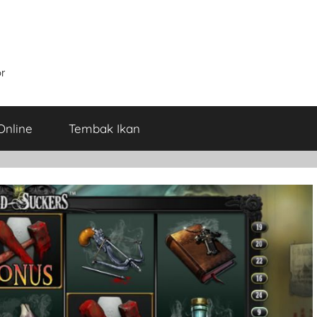
r
Online
Tembak Ikan