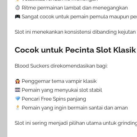
Ritme permainan lambat dan menegangkan
Sangat cocok untuk pemain pemula maupun pem
Slot ini menekankan konsistensi dibanding kejutan
Cocok untuk Pecinta Slot Klasik
Blood Suckers direkomendasikan bagi:
Penggemar tema vampir klasik
Pemain yang menyukai slot stabil
Pencari Free Spins panjang
Pemain yang ingin bermain santai dan aman
Slot ini sering menjadi pilihan utama untuk grindin