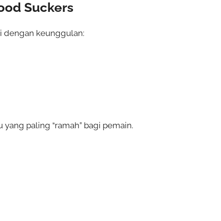
lood Suckers
ini dengan keunggulan:
u yang paling “ramah” bagi pemain.