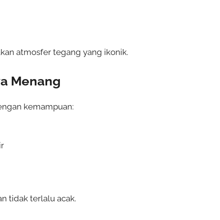
akan atmosfer tegang yang ikonik.
wa Menang
 dengan kemampuan:
r
tidak terlalu acak.