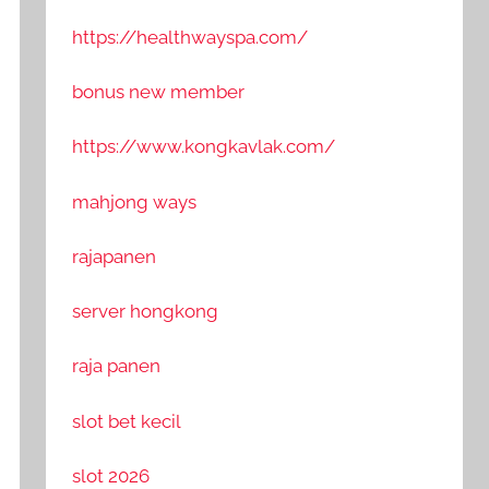
https://healthwayspa.com/
bonus new member
https://www.kongkavlak.com/
mahjong ways
rajapanen
server hongkong
raja panen
slot bet kecil
slot 2026