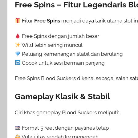
Free Spins – Fitur Legendaris B
Fitur
Free Spins
menjadi daya tarik utama slot 
Free Spins dengan jumlah besar
Wild lebih sering muncul
Peluang kemenangan stabil dan berulang
Cocok untuk sesi bermain panjang
Free Spins Blood Suckers dikenal sebagai salah sat
Gameplay Klasik & Stabil
Ciri khas gameplay Blood Suckers meliputi:
Format 5 reel dengan paylines tetap
Volatilitas rendah ke menengah