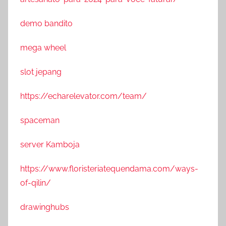
demo bandito
mega wheel
slot jepang
https://echarelevator.com/team/
spaceman
server Kamboja
https://www.floristeriatequendama.com/ways-
of-qilin/
drawinghubs