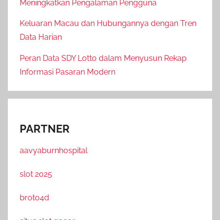
Meningkatkan Pengalaman Pengguna
Keluaran Macau dan Hubungannya dengan Tren
Data Harian
Peran Data SDY Lotto dalam Menyusun Rekap
Informasi Pasaran Modern
PARTNER
aavyaburnhospital
slot 2025
broto4d