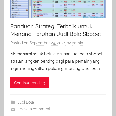
Panduan Strategi Terbaik untuk
Menang Taruhan Judi Bola Sbobet
Posted on
September 29, 2024
by
admin
Memahami seluk beluk taruhan judi bola sbobet
adalah langkah penting bagi para pemain yang
ingin meningkatkan peluang menang. Judi bola
Continue reading
Judi Bola
Leave a comment