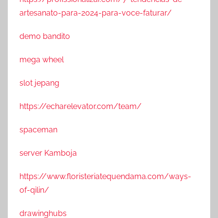
artesanato-para-2024-para-voce-faturar/
demo bandito
mega wheel
slot jepang
https://echarelevator.com/team/
spaceman
server Kamboja
https://www.floristeriatequendama.com/ways-
of-qilin/
drawinghubs