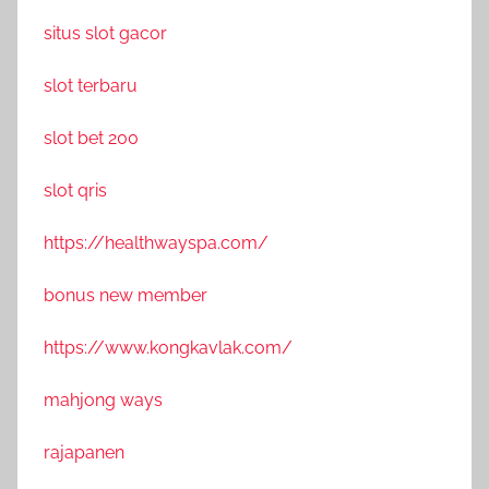
situs slot gacor
slot terbaru
slot bet 200
slot qris
https://healthwayspa.com/
bonus new member
https://www.kongkavlak.com/
mahjong ways
rajapanen