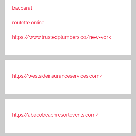
baccarat
roulette online
https://www.trustedplumbers.co/new-york
https//westsideinsuranceservices.com/
https//abacobeachresortevents.com/