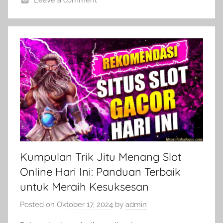
Leave a comment
Kumpulan Trik Jitu Menang Slot
Online Hari Ini: Panduan Terbaik
untuk Meraih Kesuksesan
Posted on
Oktober 17, 2024
by
admin