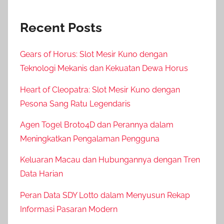
Recent Posts
Gears of Horus: Slot Mesir Kuno dengan
Teknologi Mekanis dan Kekuatan Dewa Horus
Heart of Cleopatra: Slot Mesir Kuno dengan
Pesona Sang Ratu Legendaris
Agen Togel Broto4D dan Perannya dalam
Meningkatkan Pengalaman Pengguna
Keluaran Macau dan Hubungannya dengan Tren
Data Harian
Peran Data SDY Lotto dalam Menyusun Rekap
Informasi Pasaran Modern