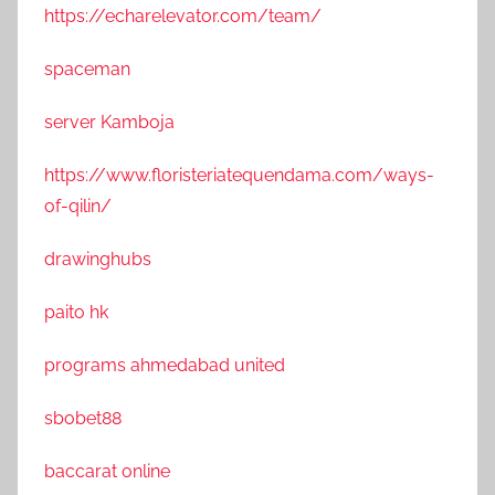
https://echarelevator.com/team/
spaceman
server Kamboja
https://www.floristeriatequendama.com/ways-
of-qilin/
drawinghubs
paito hk
programs ahmedabad united
sbobet88
baccarat online